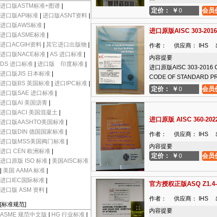
进口版ASTM标准+图谱
|
定价：
￥
会员
0
进口版API标准
|
进口版ASNT资料
|
进口版AWS标准
|
进口原版AISC 303-2016
进口版ASME标准
|
进口ACGIH资料
|
其它进口出版物
|
作者： 供应商： IHS 出版
进口版NACE标准
|
AS 进口标准
|
内容提要
DS 进口标准
|
进口版 印度标准
|
进口原版AISC 303-2016 
进口版JIS 日本标准
|
CODE OF STANDARD 
进口版BS 英国标准
|
进口IPC标准
|
定价：
￥
会员
0
进口版SAE 进口标准
|
进口版AI 美国沥青
|
进口版ACI 美国混凝土
|
进口原版 AISC 360-202
进口版AASHTO美国标准
|
进口版DIN 德国国家标准
|
作者： 供应商： IHS 出版
进口版MSS美国阀门标准
|
内容提要
进口 CEN 欧洲标准
|
定价：
￥
会员
0
进口原版 ISO 标准
|
美国AISC标准
|
美国 AAMA 标准
|
进口IEC国际标准
|
官方授权正版ASQ Z1.4-20
进口版 ASM 资料
|
作者： 供应商： IHS 出版
[标准规范]
内容提要
ASME 规范中文版
|
HG 行业标准
|