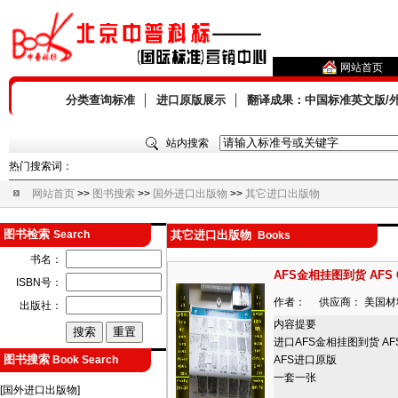
网站首页
分类查询标准
│
进口原版展示
│
翻译成果：中国标准英文版/
站内搜索
热门搜索词：
网站首页
>>
图书搜索
>>
国外进口出版物
>>
其它进口出版物
图书检索
Search
其它进口出版物
Books
书名：
AFS金相挂图到货 AFS
ISBN号：
作者： 供应商： 美国材料
出版社：
内容提要
进口AFS金相挂图到货 AF
图书搜索
Book Search
AFS进口原版
一套一张
[国外进口出版物]
…