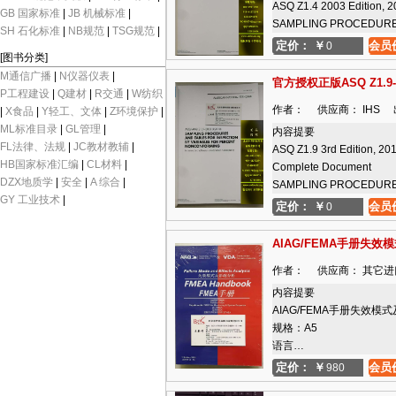
ASQ Z1.4 2003 Edition, 
GB 国家标准
|
JB 机械标准
|
SAMPLING PROCEDURES
SH 石化标准
|
NB规范
|
TSG规范
|
定价：
￥
会员
0
[图书分类]
M通信广播
|
N仪器仪表
|
官方授权正版ASQ Z1.9-20
P工程建设
|
Q建材
|
R交通
|
W纺织
作者： 供应商： IHS 出版
|
X食品
|
Y轻工、文体
|
Z环境保护
|
ML标准目录
|
GL管理
|
内容提要
FL法律、法规
|
JC教材教辅
|
ASQ Z1.9 3rd Edition, 20
HB国家标准汇编
|
CL材料
|
Complete Document
DZX地质学
|
安全
|
A 综合
|
SAMPLING PROCEDURE
GY 工业技术
|
定价：
￥
会员
0
AIAG/FEMA手册失效
作者： 供应商： 其它进口
内容提要
AIAG/FEMA手册失效模
规格：A5
语言…
定价：
￥
会员
980