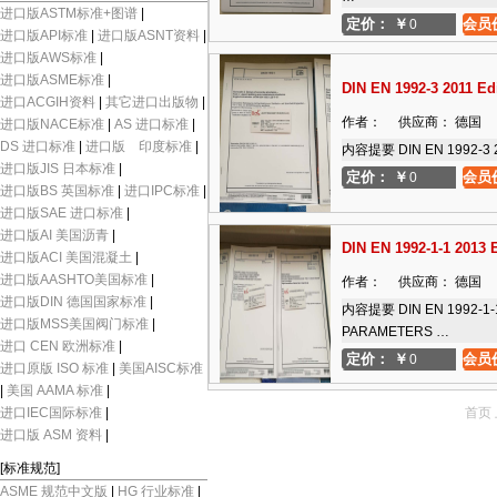
进口版ASTM标准+图谱
|
定价：
￥
会员
0
进口版API标准
|
进口版ASNT资料
|
进口版AWS标准
|
进口版ASME标准
|
DIN EN 1992-3 2011 Edi
进口ACGIH资料
|
其它进口出版物
|
作者： 供应商： 德国 出版
进口版NACE标准
|
AS 进口标准
|
DS 进口标准
|
进口版 印度标准
|
内容提要 DIN EN 1992-3 2011
进口版JIS 日本标准
|
定价：
￥
会员
0
进口版BS 英国标准
|
进口IPC标准
|
进口版SAE 进口标准
|
进口版AI 美国沥青
|
DIN EN 1992-1-1 2013 E
进口版ACI 美国混凝土
|
进口版AASHTO美国标准
|
作者： 供应商： 德国 出版
进口版DIN 德国国家标准
|
内容提要 DIN EN 1992-1-1 
进口版MSS美国阀门标准
|
PARAMETERS …
进口 CEN 欧洲标准
|
定价：
￥
会员
0
进口原版 ISO 标准
|
美国AISC标准
|
美国 AAMA 标准
|
进口IEC国际标准
|
首页
进口版 ASM 资料
|
[标准规范]
ASME 规范中文版
|
HG 行业标准
|