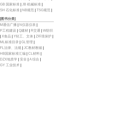
GB 国家标准
|
JB 机械标准
|
SH 石化标准
|
NB规范
|
TSG规范
|
[图书分类]
M通信广播
|
N仪器仪表
|
P工程建设
|
Q建材
|
R交通
|
W纺织
|
X食品
|
Y轻工、文体
|
Z环境保护
|
ML标准目录
|
GL管理
|
FL法律、法规
|
JC教材教辅
|
HB国家标准汇编
|
CL材料
|
DZX地质学
|
安全
|
A 综合
|
GY 工业技术
|